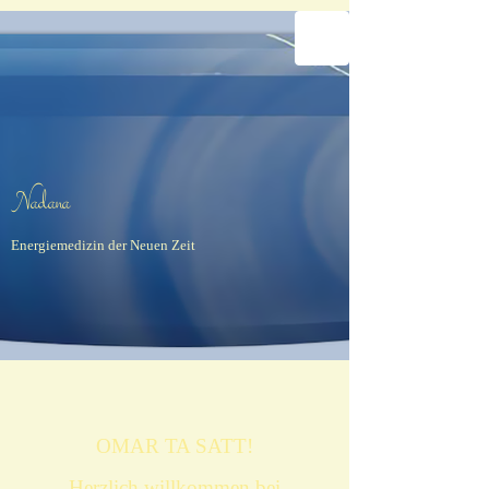
Na​dana​
Energiemedizin der Neuen Zeit
OMAR TA SATT!
Herzlich willkommen bei