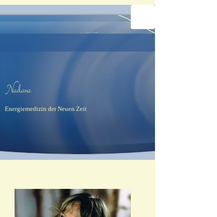
Na​dana​
Energiemedizin der Neuen Zeit