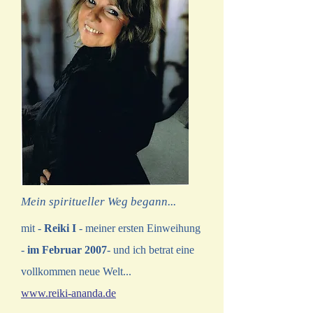
Mein spiritueller Weg begann...
mit -
Reiki I
- meiner ersten Einweihung
-
im Februar 2007
- und ich betrat eine
vollkommen neue Welt...
www.reiki-ananda.de