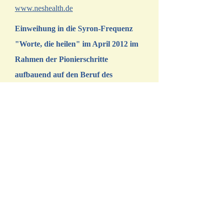
www.neshealth.de
Einweihung in die Syron-Frequenz
"Worte, die heilen" im April 2012 im
Rahmen der Pionierschritte
aufbauend auf den Beruf des
Bioenergietherapeuten
www.kryonschule.com
Segnung zur Übertragung des
Prosonodo-Lichtes im November 2013
im Rahmen der Pionierschritte
aufbauend auf den Beruf des
Bioenergietherapeuten
www.kryonschule.com