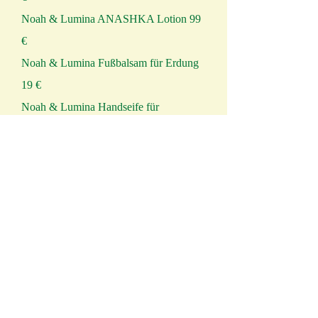
Noah & Lumina ANASHKA Lotion 99
€
Noah & Lumina Fußbalsam für Erdung
19 €
Noah & Lumina Handseife für
Reinigung 19 €
Noah & Lumina Lippenbalsam für
Sanftheit 9 €
Noah & Lumina Energiebad "In Gottes
Händen baden" mit CD 59 €
Noah & Lumina Körpercreme für die
Selbstliebe 69 €
Noah & Lumina Handbalsam der
Heilung 19 €